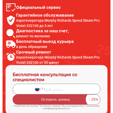
Официальный сервис
Гарантийное обслуживание
парогенератора Morphy Richards Speed Steam Pro
Violet 332100 до 3 лет
Диагностика за наш счет,
ремонт по желанию
Бесплатный выезд курьера
в день обращения
Срочный ремонт
парогенератора Morphy Richards Speed Steam Pro
Violet 332100 от 35 минут
Бесплатная консультация со
специалистом
Оставить заявку
Нажимая на кнопку "Оставить заявку" Вы соглашаетесь c
политикой
конфиденциальности